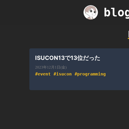
blo
ISUCON13で13位だった
2023年12月1日(金)
#
event
#
isucon
#
programming